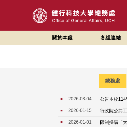
跳
到
主
要
內
關於本處
各組連結
容
區
總務處
2026-03-04
公告本校11
2026-01-15
行政院公共
2026-01-01
限制採購「