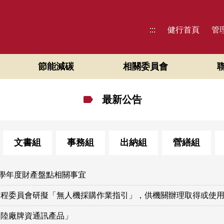
:::
健行首頁
管
節能減碳
相關委員會
最新公告
文書組
事務組
出納組
營繕組
4學年度財產盤點相關事宜
工程委員會研擬「無人機採購作業指引」，供機關辦理取得或使
大陸廠牌資通訊產品」